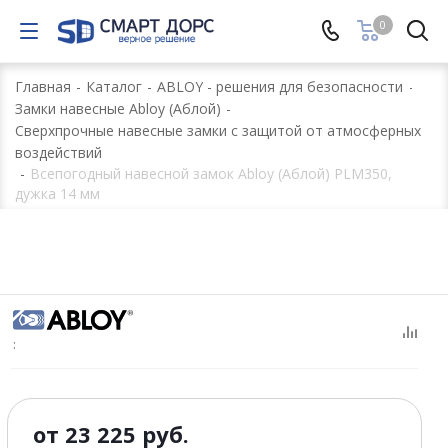
0
Главная
-
Каталог
-
ABLOY - решения для безопасности
-
Замки навесные Abloy (Аблой)
-
Сверхпрочные навесные замки с защитой от атмосферных
воздействий
-
Всепогодный навесной замок Abloy (Аблой) PLM350,
дужка 14 мм
:
от
23 225 руб.