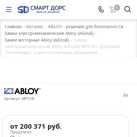
0
Главная
-
Каталог
-
ABLOY - решения для безопасности
-
Замки электромеханические Abloy (Аблой)
-
Замки моторные Abloy (Аблой)
-
Замок
электромеханический Abloy (Аблой) MP518 с функцией
"Антипаника" и многоточечным запиранием
Артикул:
MP518
от
200 371 руб.
Предзаказ