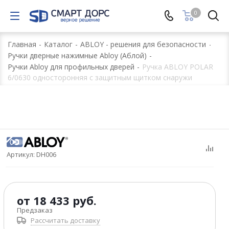
0
Главная
-
Каталог
-
ABLOY - решения для безопасности
-
Ручки дверные нажимные Abloy (Аблой)
-
Ручки Abloy для профильных дверей
-
Ручка ABLOY POLAR
6/0630 односторонняя с защитным щитком снаружи
Артикул:
DH006
от
18 433 руб.
Предзаказ
Рассчитать доставку