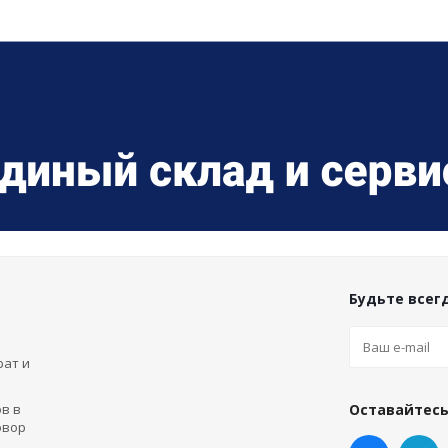
Будьте всегд
рат и
в в
Оставайтесь
овор