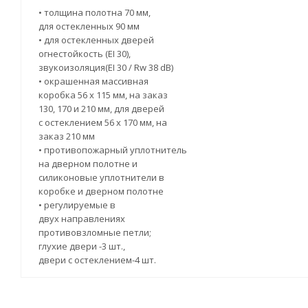
• толщина полотна 70 мм,
для остекленных 90 мм
• для остекленных дверей
огнестойкость (EI 30),
звукоизоляция(EI 30 / Rw 38 dB)
• окрашенная массивная
коробка 56 x 115 мм, на заказ
130, 170 и 210 мм, для дверей
с остеклением 56 x 170 мм, на
заказ 210 мм
• противопожарный уплотнитель
на дверном полотне и
силиконовые уплотнители в
коробке и дверном полотне
• регулируемые в
двух направлениях
противовзломные петли;
глухие двери -3 шт.,
двери с остеклением-4 шт.