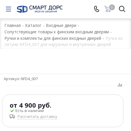
0
Главная
-
Каталог
-
Входные двери
-
Сопутствующие товары к финским входным дверям
-
Ручки и комплекты для финских входных дверей
-
Ручка из
латуни NFD4_007 для наружных и внутренних дверей
Артикул:
NFD4_007
от
4 900 руб.
Есть в наличии
Рассчитать доставку