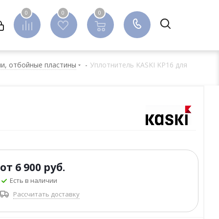
0
0
0
0
ли, отбойные пластины
-
Уплотнитель KASKI KP16 для
от
6 900 руб.
Есть в наличии
Рассчитать доставку