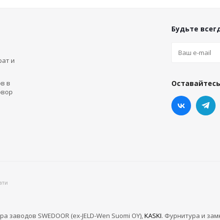
Будьте всегд
рат и
в в
Оставайтесь
овор
ати
ра заводов SWEDOOR (ex-JELD-Wen Suomi OY),
KASKI
. Фурнитура и зам