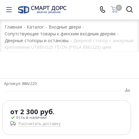
0
Главная
-
Каталог
-
Входные двери
-
Сопутствующие товары к финским входным дверям
-
Дверные стопоры и остановы
-
Дверной стопор c анкерным
креплением UT886/220 FE/ZN (PISLA 886/220) цинк
Артикул:
886/220
от
2 300 руб.
Есть в наличии
Рассчитать доставку