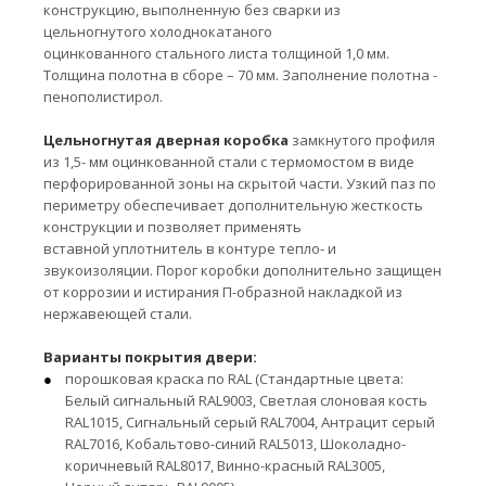
конструкцию, выполненную без сварки из
цельногнутого холоднокатаного
оцинкованного стального листа толщиной 1,0 мм.
Толщина полотна в сборе – 70 мм. Заполнение полотна -
пенополистирол.
Цельногнутая дверная коробка
замкнутого профиля
из 1,5- мм оцинкованной стали с термомостом в виде
перфорированной зоны на скрытой части. Узкий паз по
периметру обеспечивает дополнительную жесткость
конструкции и позволяет применять
вставной уплотнитель в контуре тепло- и
звукоизоляции. Порог коробки дополнительно защищен
от коррозии и истирания П-образной накладкой из
нержавеющей стали.
Варианты покрытия двери:
порошковая краска по RAL (Стандартные цвета:
Белый сигнальный RAL9003, Светлая слоновая кость
RAL1015, Сигнальный серый RAL7004, Антрацит серый
RAL7016, Кобальтово-синий RAL5013, Шоколадно-
коричневый RAL8017, Винно-красный RAL3005,