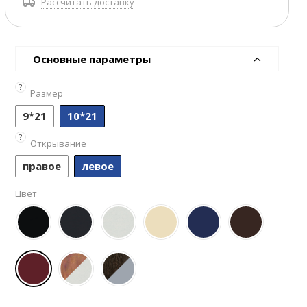
Рассчитать доставку
Основные параметры
?
Размер
9*21
10*21
?
Открывание
правое
левое
Цвет