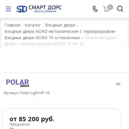
0
Главная
-
Каталог
-
Входные двери
-
Входные двери NORD металлические с терморазрывом
-
Входные двери NORD 70 остекленные
-
Тёплая входная
дверь с терморазрывом NORD 70 НР-16
Артикул:
Polar Light НР-16
от
85 200 руб.
Предзаказ