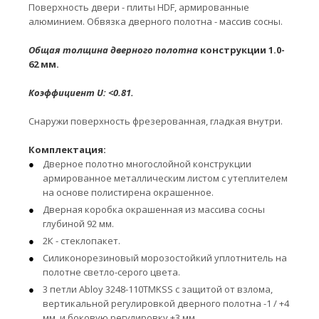
Поверхность двери - плиты HDF, армированные
алюминием. Обвязка дверного полотна - массив сосны.
Общая толщина дверного полотна
конструкции 1.0-
62 мм.
Коэффициент U:
<0.81.
Снаружи поверхность фрезерованная, гладкая внутри.
Комплектация:
Дверное полотно многослойной конструкции
армированное металлическим листом с утеплителем
на основе полистирена окрашенное.
Дверная коробка окрашенная из массива сосны
глубиной 92 мм.
2К - стеклопакет.
Силиконорезиновый морозостойкий уплотнитель на
полотне светло-серого цвета.
3 петли Abloy 3248-110TMKSS с защитой от взлома,
вертикальной регулировкой дверного полотна -1 / +4
мм, и боковую регулировку +3 мм.