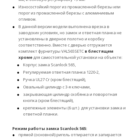
Износостойкий порог из промасленной березы или
порог из промасленной березы с алюминиевым
отливом.
В данной версии модели выполнена врезка в
заводских условиях, но замок и ответная планка не
установлены в дверное полотно и коробку
соответственно. Вместе с дверью отгружается
комплект фурнитуры VAL565SETC
в блестящем
хроме
для самостоятельной установки на объекте:
Корпус замка Scanlock 565,
Регулируемая ответная планка 1220-2,
Ручка UL27 Сr (хром блестящий),
Овальный цилиндр с 3-я ключами,
закрывающая цилиндр скобянка и поворотная
кнопка (хром блестящий),
крепежные элементы (6 шт.) для установки замка и
ответной планки.
Режим работы замка Scanlock 565:
прямой (основной) ригель отпирается и запирается