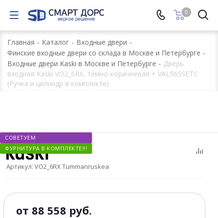
0
Главная
-
Каталог
-
Входные двери
-
Финские входные двери со склада в Москве и Петербурге
-
Входные двери Kaski в Москве и Петербурге
-
Дверь
входная Kaski VO2_6RX, тёмно-коричневая + VAL565SETC
(Ручка и цилиндр в комплекте)
СОВЕТУЕМ
ФУРНИТУРА В КОМПЛЕКТЕ!!!
Артикул:
VO2_6RX Tummanruskea
от
88 558 руб.