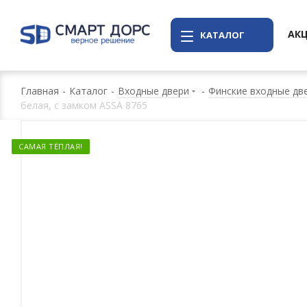
АК
КАТАЛОГ
Главная
-
Каталог
-
Входные двери
-
Финские входные две
белая, с замком ASSA 8765
САМАЯ ТЁПЛАЯ!