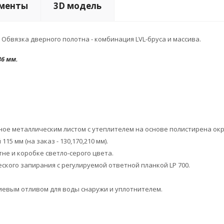
менты
3D модель
Обвязка дверного полотна - комбинация LVL-бруса и массива.
86 мм.
ое металлическим листом с утеплителем на основе полистирена ок
5 мм (на заказ - 130,170,210 мм).
е и коробке светло-серого цвета.
ского запирания с регулируемой ответной планкой LP 700.
иевым отливом для воды снаружи и уплотнителем.