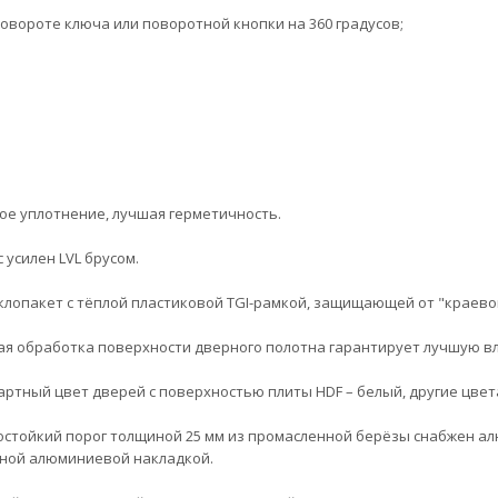
повороте ключа или поворотной кнопки на 360 градусов;
ое уплотнение, лучшая герметичность.
 усилен LVL брусом.
клопакет с тёплой пластиковой TGI-рамкой, защищающей от "краевог
ая обработка поверхности дверного полотна гарантирует лучшую в
артный цвет дверей с поверхностью плиты HDF – белый, другие цвет
остойкий порог толщиной 25 мм из промасленной берёзы снабжен а
ной алюминиевой накладкой.