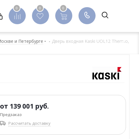
0
0
0
0
Москве и Петербурге
-
Дверь входная Kaski UOL12 Thermo,
от
139 001 руб.
Предзаказ
Рассчитать доставку