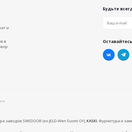
Будьте всегд
рат и
в в
Оставайтесь
овор
ати
ра заводов SWEDOOR (ex-JELD-Wen Suomi OY),
KASKI
. Фурнитура и зам