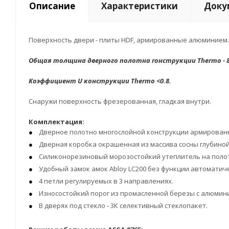
Описание
Характеристики
Доку
Поверхность двери - плиты HDF, армированные алюминием. 
Общая толщина дверного полотна r
онструкции Thermo - 
Коэффициент U к
онструкции Thermo <0.8.
Снаружи поверхность фрезерованная, гладкая внутри.
Комплектация:
Дверное полотно многослойной конструкции армированн
Дверная коробка окрашенная из массива сосны глубиной 11
Силиконорезиновый морозостойкий утеплитель на полотн
Удобный замок амок Abloy LC200 без функции автоматиче
4 петли регулируемых в 3 направлениях.
Износостойкий порог из промасленной березы с алюмин
В дверях под стекло - 3К селективный стеклопакет.