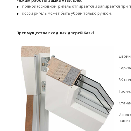
Режим работы замка ASSA 8765:
прямой (основной) ригель отпирается и запирается при 
косой ригель может быть убран только ручкой.
Преимущества входных дверей Kaski
Двойн
Каркас
3К сте
Тройн
Станд
Износ
защит